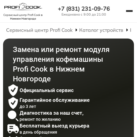
+7 (831) 231-09-76
Ежедневно с 9:00 до 21:00
Сервисный центр Profi Cook
в
Нижнем Новгороде
Сервисный центр Profi Cook
Каталог устройств
Ре
Замена или ремонт модуля
управления кофемашины
Profi Cook в Нижнем
Новгороде
Официальный сервис
Гарантийное обслуживание
до 3 лет
Диагностика за наш счет,
ремонт по желанию
Бесплатный выезд курьера
в день обращения