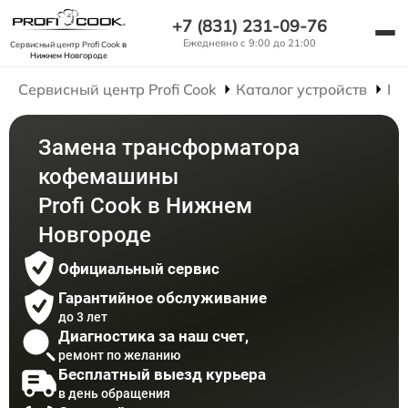
+7 (831) 231-09-76
Ежедневно с 9:00 до 21:00
Сервисный центр Profi Cook
в
Нижнем Новгороде
Сервисный центр Profi Cook
Каталог устройств
Ре
Замена трансформатора
кофемашины
Profi Cook в Нижнем
Новгороде
Официальный сервис
Гарантийное обслуживание
до 3 лет
Диагностика за наш счет,
ремонт по желанию
Бесплатный выезд курьера
в день обращения